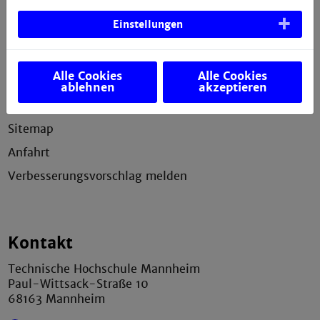
Service
Einstellungen
Impressum
Alle Cookies
Alle Cookies
Erklärung zur Barrierefreiheit
ablehnen
akzeptieren
Datenschutzerklärung
Sitemap
Anfahrt
Verbesserungsvorschlag melden
Kontakt
Technische Hochschule Mannheim
Paul-Wittsack-Straße 10
68163 Mannheim